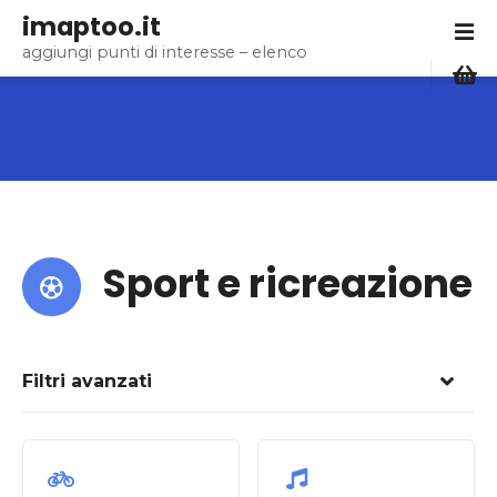
V
imaptoo.it
a
aggiungi punti di interesse – elenco
i
a
l
c
o
n
t
e
Sport e ricreazione
n
u
t
o
Filtri avanzati