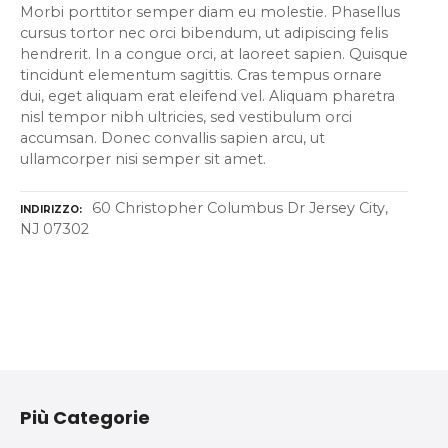
Morbi porttitor semper diam eu molestie. Phasellus
cursus tortor nec orci bibendum, ut adipiscing felis
hendrerit. In a congue orci, at laoreet sapien. Quisque
tincidunt elementum sagittis. Cras tempus ornare
dui, eget aliquam erat eleifend vel. Aliquam pharetra
nisl tempor nibh ultricies, sed vestibulum orci
accumsan. Donec convallis sapien arcu, ut
ullamcorper nisi semper sit amet.
60 Christopher Columbus Dr Jersey City,
INDIRIZZO
NJ 07302
N
a
Più Categorie
v